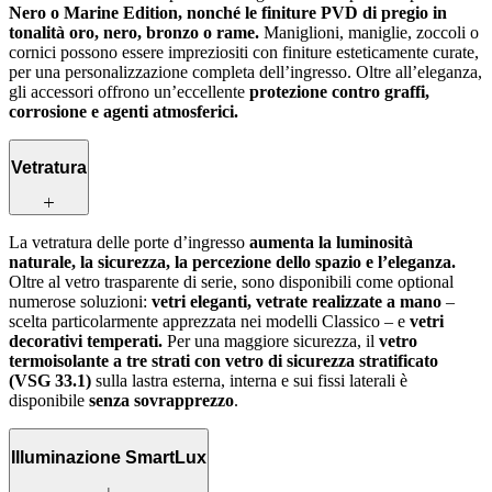
Nero o Marine Edition, nonché le finiture PVD di pregio in
tonalità oro, nero, bronzo o rame.
Maniglioni, maniglie, zoccoli o
cornici possono essere impreziositi con finiture esteticamente curate,
per una personalizzazione completa dell’ingresso. Oltre all’eleganza,
gli accessori offrono un’eccellente
protezione contro graffi,
corrosione e agenti atmosferici.
Vetratura
La vetratura delle porte d’ingresso
aumenta la luminosità
naturale, la sicurezza, la percezione dello spazio e l’eleganza.
Oltre al vetro trasparente di serie, sono disponibili come optional
numerose soluzioni:
vetri eleganti, vetrate realizzate a mano
–
scelta particolarmente apprezzata nei modelli Classico – e
vetri
decorativi temperati.
Per una maggiore sicurezza, il
vetro
termoisolante a tre strati con vetro di sicurezza stratificato
(VSG 33.1)
sulla lastra esterna, interna e sui fissi laterali è
disponibile
senza sovrapprezzo
.
Illuminazione SmartLux