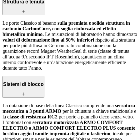
Struttura e tenuta
Le porte Classico si basano
sulla premiata e solida struttura in
carbonio CarbonCore, con soglia rinforzata ed effetto
bimetallico minimo.
Le misurazioni di laboratorio hanno dimostrato
valori di deformazione fino al 50% inferiori
rispetto alla struttura
per porte più diffusa in Germania. In combinazione con la
guarnizione record Magnet WeatherSeal di serie (classe di tenuta
all’acqua 9A secondo IFT Rosenheim), garantiscono un clima
interno confortevole e un’abitazione energeticamente efficiente
durante tutto l’anno.
Sistemi di blocco
La dotazione di base della linea Classico comprende una
serratura
meccanica a 3 punti ARMO
per la chiusura a chiave tradizionale e
la
classe di resistenza RC2
per porte a pannello cieco senza vetro.
L’optional con
serratura motorizzata ARMO COMFORT
ELECTRO o ARMO COMFORT ELECTRO PLUS consente
lo sbloccaggio tramite impronta digitale o tastierino
, ideale per
abitazioni smart e per le esigenze dell’abitare contemporaneo.