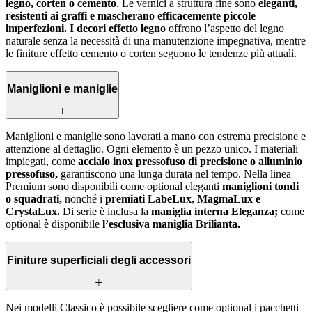
legno, corten o cemento
. Le vernici a struttura fine sono
eleganti,
resistenti ai graffi e mascherano efficacemente piccole
imperfezioni. I decori effetto legno
offrono l’aspetto del legno
naturale senza la necessità di una manutenzione impegnativa, mentre
le finiture effetto cemento o corten seguono le tendenze più attuali.
Maniglioni e maniglie
Maniglioni e maniglie sono lavorati a mano con estrema precisione e
attenzione al dettaglio. Ogni elemento è un pezzo unico. I materiali
impiegati, come
acciaio inox pressofuso di precisione o alluminio
pressofuso,
garantiscono una lunga durata nel tempo. Nella linea
Premium sono disponibili come optional eleganti
maniglioni tondi
o squadrati,
nonché i
premiati LabeLux, MagmaLux e
CrystaLux.
Di serie è inclusa la
maniglia interna Eleganza;
come
optional è disponibile
l’esclusiva maniglia Brilianta.
Finiture superficiali degli accessori
Nei modelli Classico è possibile scegliere come optional i pacchetti