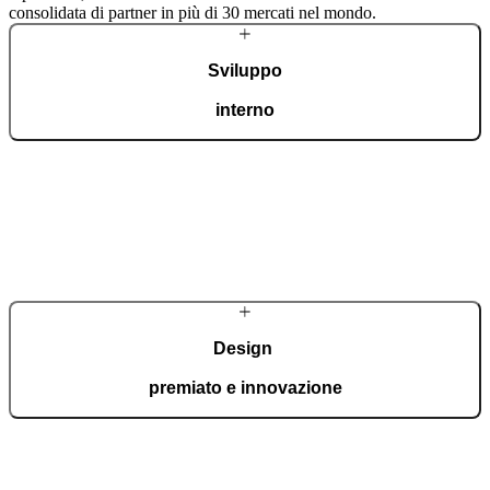
consolidata di partner in più di 30 mercati nel mondo.
Sviluppo
interno
Un team dedicato di specialisti sviluppa componenti strutturali propri
e soluzioni tecnologiche avanzate per soddisfare le più elevate
esigenze dei proprietari delle abitazioni. Nonostante l’alto livello
tecnologico, molti dettagli continuano a essere realizzati a mano.
Scopri di più sull’azienda
Design
premiato e innovazione
Pirnar è regolarmente insignita dei più prestigiosi premi
internazionali per il design e l’innovazione tecnologica, tra cui