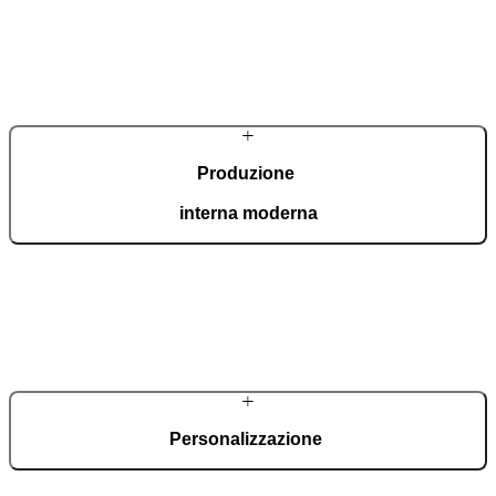
Produzione
interna moderna
Nel nostro stabilimento automatizzato, che si estende su 36.000 m²
ed è certificato ISO 9001, produciamo ogni giorno 150 porte
d’ingresso su misura.
Personalizzazione