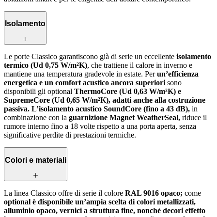
Isolamento
Le porte Classico garantiscono già di serie un eccellente
isolamento
termico (Ud 0,75 W/m²K)
, che trattiene il calore in inverno e
mantiene una temperatura gradevole in estate. Per
un’efficienza
energetica e un comfort acustico ancora superiori
sono
disponibili gli optional
ThermoCore (Ud 0,63 W/m²K) e
SupremeCore (Ud 0,65 W/m²K), adatti anche alla costruzione
passiva. L’isolamento acustico SoundCore (fino a 43 dB),
in
combinazione con la
guarnizione Magnet WeatherSeal,
riduce il
rumore interno fino a 18 volte rispetto a una porta aperta, senza
significative perdite di prestazioni termiche.
Colori e materiali
La linea Classico offre di serie il colore
RAL 9016 opaco;
come
optional è disponibile un’ampia scelta di colori metallizzati,
alluminio opaco, vernici a struttura fine, nonché decori effetto