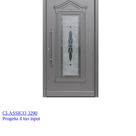
CLASSICO 3290
Progetta il tuo input