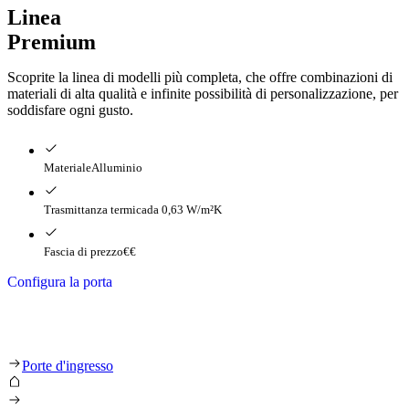
Linea
Premium
Scoprite la linea di modelli più completa, che offre combinazioni di
materiali di alta qualità e infinite possibilità di personalizzazione, per
soddisfare ogni gusto.
Materiale
Alluminio
Trasmittanza termica
da 0,63 W/m²K
Fascia di prezzo
€€
Configura la porta
Linea Premium
Porte d'ingresso