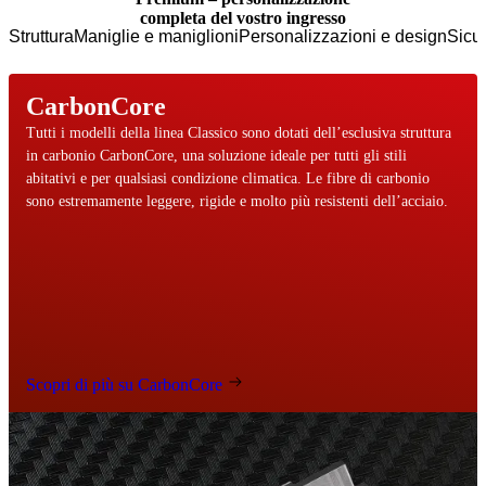
completa del vostro ingresso
Struttura
Maniglie e maniglioni
Personalizzazioni e design
Sicu
CarbonCore
Tutti i modelli della linea Classico sono dotati dell’esclusiva struttura
in carbonio CarbonCore, una soluzione ideale per tutti gli stili
abitativi e per qualsiasi condizione climatica. Le fibre di carbonio
sono estremamente leggere, rigide e molto più resistenti dell’acciaio.
Scopri di più su CarbonCore