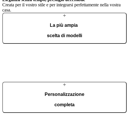
Creata per il vostro stile e per integrarsi perfettamente nella vostra
casa.
La più ampia
scelta di modelli
Con Premium avete la massima libertà di configurazione. Un’ampia
gamma di modelli e combinazioni di materiali e colori vi permette di
creare una porta in stile tradizionale o moderno.
Personalizzazione
completa
Premium è la linea che vi consente di esprimere il vostro stile.