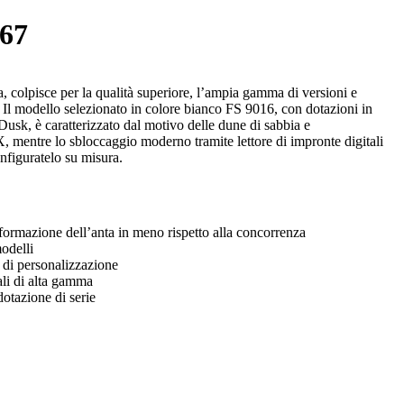
67
, colpisce per la qualità superiore, l’ampia gamma di versioni e
. Il modello selezionato in colore bianco FS 9016, con dotazioni in
usk, è caratterizzato dal motivo delle dune di sabbia e
entre lo sbloccaggio moderno tramite lettore di impronte digitali
nfiguratelo su misura.
rmazione dell’anta in meno rispetto alla concorrenza
odelli
 di personalizzazione
li di alta gamma
dotazione di serie