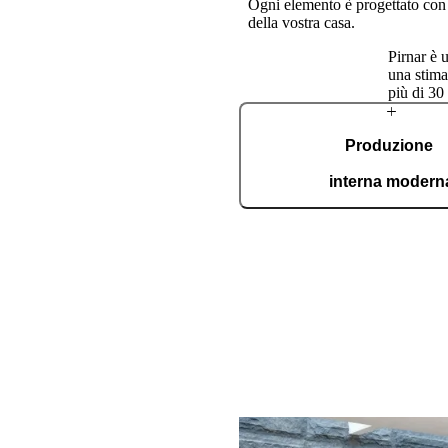
Ogni elemento è progettato con pa
della vostra casa.
Pirnar è 
una stima
più di 30
Azienda
Produzione
Pirnar
interna modern
Nel nostro stabilimento autom
estende su 36.000 m² ed è certi
produciamo ogni giorno 150 port
ssi nella bottega di famiglia,
data dalla passione per la
l’impegno verso design di
ità e maestria artigianale. Le
alorizzate e integrate con
erne. Con una visione chiara e
novativo, Pirnar stabilisce nuovi