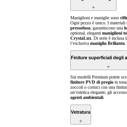
Maniglioni e maniglie sono
rif
Ogni pezzo è unico. I materiali u
pressofuso
, garantiscono una
l
optional, eleganti
maniglioni t
CrystaLux
. Di serie è inclusa 
l’esclusiva
maniglia Brilianta
.
Finiture superficiali degli
Sui modelli Premium potete sce
finiture PVD di pregio
in tona
zoccoli o cornici con una finitu
un’estetica elegante, gli access
agenti ambientali
.
Vetratura