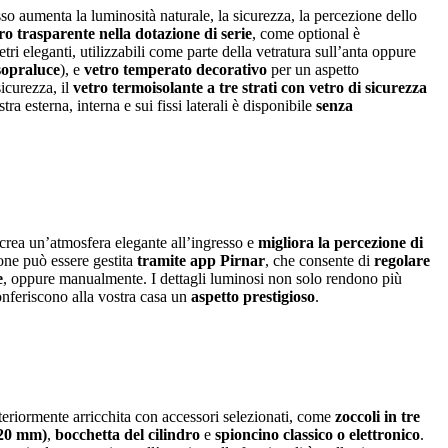
sso aumenta la luminosità naturale, la sicurezza, la percezione dello
ro trasparente nella dotazione di serie
, come optional è
tri eleganti, utilizzabili come parte della vetratura sull’anta oppure
/sopraluce
), e
vetro temperato decorativo
per un aspetto
icurezza, il
vetro termoisolante a tre strati con vetro di sicurezza
stra esterna, interna e sui fissi laterali è disponibile
senza
 crea un’atmosfera elegante all’ingresso e
migliora la percezione di
one può essere gestita
tramite app Pirnar
, che consente di
regolare
e
, oppure manualmente. I dettagli luminosi non solo rendono più
nferiscono alla vostra casa un
aspetto prestigioso
.
eriormente arricchita con accessori selezionati, come
zoccoli in tre
120 mm)
,
bocchetta del cilindro
e
spioncino classico o elettronico
.