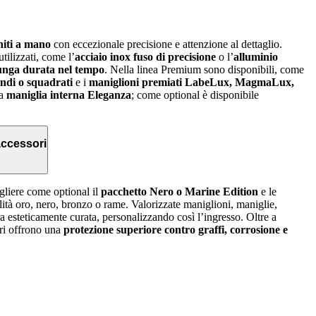
initi a mano
con eccezionale precisione e attenzione al dettaglio.
tilizzati, come l’
acciaio inox fuso di precisione
o l’
alluminio
unga durata nel tempo
. Nella linea Premium sono disponibili, come
ondi o squadrati
e i
maniglioni premiati LabeLux, MagmaLux,
la
maniglia interna Eleganza
; come optional è disponibile
 accessori
gliere come optional il
pacchetto Nero o Marine Edition
e le
lità oro, nero, bronzo o rame. Valorizzate maniglioni, maniglie,
ra esteticamente curata, personalizzando così l’ingresso. Oltre a
ori offrono una
protezione superiore contro graffi, corrosione e