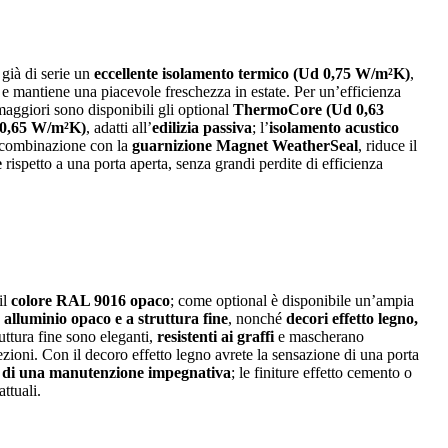
già di serie un
eccellente isolamento termico (Ud 0,75 W/m²K)
,
no e mantiene una piacevole freschezza in estate. Per un’efficienza
maggiori sono disponibili gli optional
ThermoCore (Ud 0,63
0,65 W/m²K)
, adatti all’
edilizia passiva
; l’
isolamento acustico
n combinazione con la
guarnizione Magnet WeatherSeal
, riduce il
e
rispetto a una porta aperta, senza grandi perdite di efficienza
il
colore RAL 9016 opaco
; come optional è disponibile un’ampia
, alluminio opaco e a struttura fine
, nonché
decori effetto legno,
truttura fine sono eleganti,
resistenti ai graffi
e mascherano
zioni. Con il decoro effetto legno avrete la sensazione di una porta
tà di una manutenzione impegnativa
; le finiture effetto cemento o
ttuali.