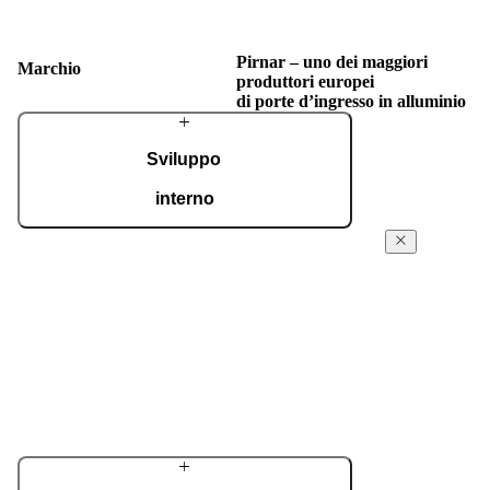
Pirnar – uno dei maggiori
Marchio
produttori europei
di porte d’ingresso in alluminio
Sviluppo
interno
Un team dedicato di specialisti sviluppa
Azienda
componenti strutturali propri e soluzioni
Pirnar
tecnologiche avanzate per soddisfare le più
elevate esigenze dei proprietari delle abitazioni.
Fin dai primi pa
Nonostante l’alto livello tecnologico, molti
l’azienda è gui
dettagli continuano a essere realizzati a mano.
creazione e dal
eccellenza, qual
Scopri di più sull’azienda
porte vengono v
tecnologie mod
un approccio in