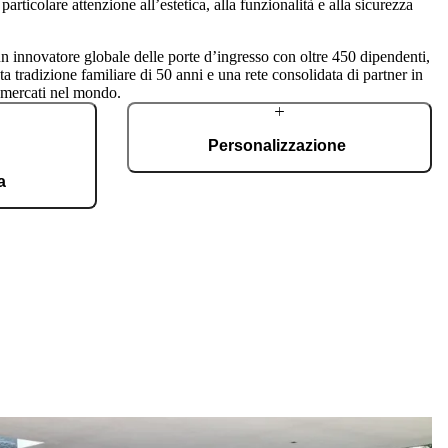
rticolare attenzione all’estetica, alla funzionalità e alla sicurezza
un innovatore globale delle porte d’ingresso con oltre 450 dipendenti,
ta tradizione familiare di 50 anni e una rete consolidata di partner in
 mercati nel mondo.
Personalizzazione
a
Le porte Pirnar, grazie all’ampia scelta di
materiali, finiture e accessori innovativi,
atizzato, che si
rappresentano un’eccellente base per la
ficato ISO 9001,
personalizzazione. Ogni porta è unica, adatta a
e d’ingresso su
tutti gli stili architettonici e realizzata secondo i
misura.
desideri dei proprietari di casa.