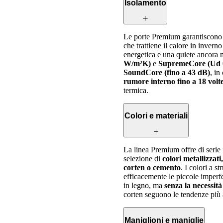
Isolamento
Le porte Premium garantiscono 
che trattiene il calore in inver
energetica e una quiete ancora 
W/m²K)
e
SupremeCore (Ud 
SoundCore (fino a 43 dB)
, i
rumore interno fino a 18 volt
termica.
Colori e materiali
La linea Premium offre di serie 
selezione di
colori metallizzati
corten o cemento
. I colori a s
efficacemente le piccole imperfe
in legno, ma
senza la necessi
corten seguono le tendenze più a
Maniglioni e maniglie