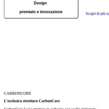
traguardi a live
Design
serramenti.
premiato e innovazione
Scopri di più s
Pirnar è regolarmente insignita dei più
prestigiosi premi internazionali per il design e
l’innovazione tecnologica, tra cui German
Design Award, German Innovation Award,
reddot, BIG SEE e molti altri.
Scopri i premi assegnati
CARBONCORE
L’esclusiva struttura
CarbonCore