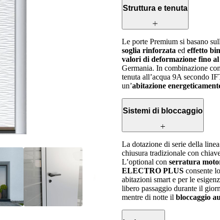
Struttura e tenuta
Le porte Premium si basano sul
soglia rinforzata
ed
effetto bi
valori di deformazione fino al
Germania. In combinazione co
tenuta all’acqua 9A secondo I
un’
abitazione energeticamente
Sistemi di bloccaggio
La dotazione di serie della lin
chiusura tradizionale con chiav
L’optional con
serratura m
ELECTRO PLUS
consente l
abitazioni smart e per le esige
libero passaggio durante il gior
mentre di notte il
bloccaggio a