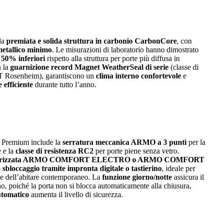
la
premiata e solida struttura in carbonio CarbonCore
, con
metallico minimo
. Le misurazioni di laboratorio hanno dimostrato
 50% inferiori
rispetto alla struttura per porte più diffusa in
n la
guarnizione record Magnet WeatherSeal di serie
(classe di
FT Rosenheim), garantiscono un
clima interno confortevole
e
 efficiente
durante tutto l’anno.
ea Premium include la
serratura meccanica ARMO a 3 punti
per la
e e la
classe di resistenza RC2
per porte piene senza vetro.
otorizzata ARMO COMFORT ELECTRO o ARMO COMFORT
o
sbloccaggio tramite impronta digitale o tastierino
, ideale per
nze dell’abitare contemporaneo. La
funzione giorno/notte
assicura il
no, poiché la porta non si blocca automaticamente alla chiusura,
utomatico
aumenta il livello di sicurezza.